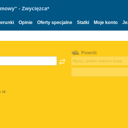
omowy" - Zwycięzca*
ierunki
Opinie
Oferty specjalne
Statki
Moje konto
Je
Powrót
< 18