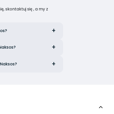
, skontaktuj się , a my z
sos?
 Naksos?
 Naksos?