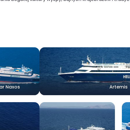
tar Naxos
Artemis