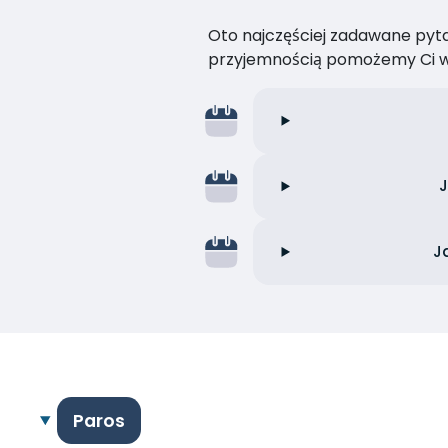
Oto najczęściej zadawane pytan
przyjemnością pomożemy Ci w
J
J
Paros