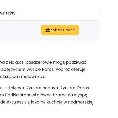
e rejsy
Zobacz cenę
ywa z Naksos, pasażerowie mogą podziwiać
niącej życiem wyspie Paros. Podróż oferuje
laksująca i malownicza.
mi i tętniącym życiem nocnym życiem. Paros
o Parikia stanowi główną bramę na wyspę.
y delektujesz się lokalną kuchnią w nadmorskiej