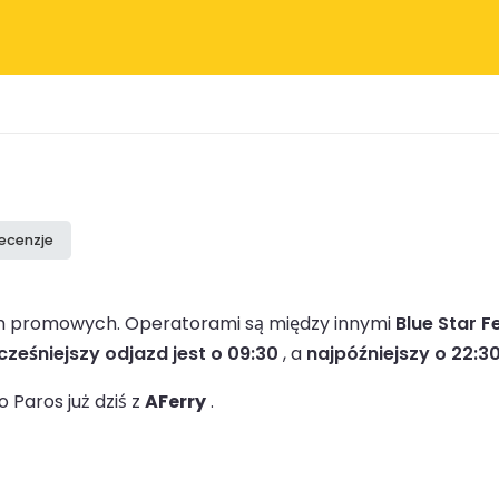
recenzje
irm promowych.
Operatorami są między innymi
Blue Star F
ześniejszy odjazd jest o 09:30
, a
najpóźniejszy o 22:3
Paros już dziś z
AFerry
.