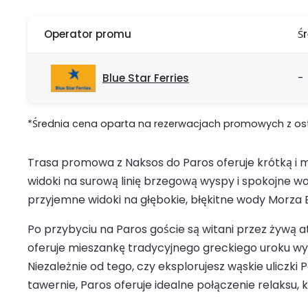
Operator promu
Ś
Blue Star Ferries
-
*Średnia cena oparta na rezerwacjach promowych z ostat
Trasa promowa z Naksos do Paros oferuje krótką i 
widoki na surową linię brzegową wyspy i spokojne wod
przyjemne widoki na głębokie, błękitne wody Morza Eg
Po przybyciu na Paros goście są witani przez żywą 
oferuje mieszankę tradycyjnego greckiego uroku w
Niezależnie od tego, czy eksplorujesz wąskie uliczki 
tawernie, Paros oferuje idealne połączenie relaksu, ku