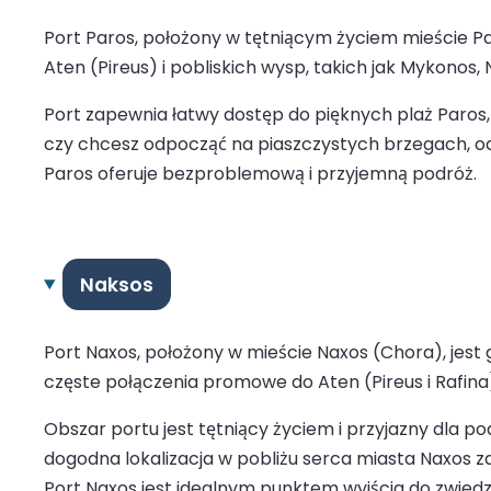
Port Paros, położony w tętniącym życiem mieście Pa
Aten (Pireus) i pobliskich wysp, takich jak Mykonos
Port zapewnia łatwy dostęp do pięknych plaż Paros, 
czy chcesz odpocząć na piaszczystych brzegach, od
Paros oferuje bezproblemową i przyjemną podróż.
Naksos
Port Naxos, położony w mieście Naxos (Chora), jes
częste połączenia promowe do Aten (Pireus i Rafina) 
Obszar portu jest tętniący życiem i przyjazny dla p
dogodna lokalizacja w pobliżu serca miasta Naxos z
Port Naxos jest idealnym punktem wyjścia do zwiedz