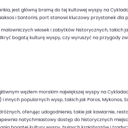
rikia, jest główną bramą do tej kultowej wyspy na Cykla
, Naksos i Santorini, port stanowi kluczowy przystanek dl
malowniczych wiosek i zabytków historycznych, takich jak
kryć bogatą kulturę wyspy, czy wyruszyć na przygody zw
t głównym węzłem morskim największej wyspy na Cykladach
i innych popularnych wysp, takich jak Paros, Mykonos, San
odróżnych, oferując udogodnienia, takie jak kawiarnie, re
apewnia natychmiastowy dostęp do historycznych miejsc w
ania bogatej kultury wyspy, bujnych krajobrazów i tradyc