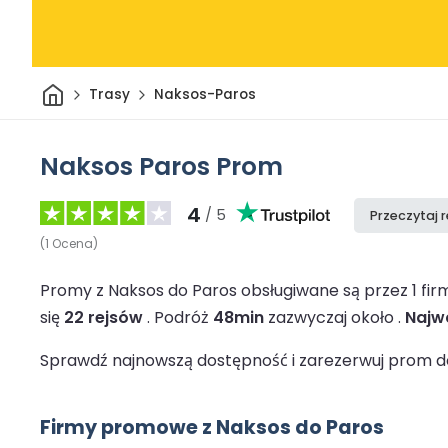
Dom
Trasy
Naksos-Paros
Naksos Paros Prom
4
/ 5
Przeczytaj 
(
1
Ocena
)
Promy z Naksos do Paros obsługiwane są przez 1 f
się
22 rejsów
.
Podróż
48min
zazwyczaj około .
Najwc
Sprawdź najnowszą dostępność i zarezerwuj prom do 
Firmy promowe z Naksos do Paros