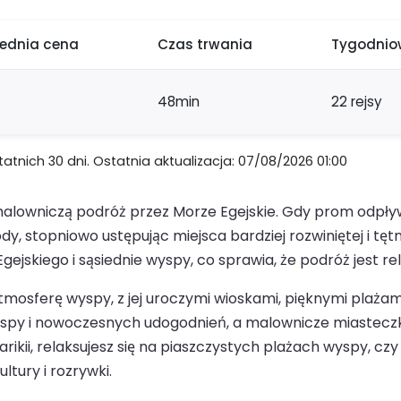
rednia cena
Czas trwania
Tygodniow
48min
22 rejsy
nich 30 dni. Ostatnia aktualizacja: 07/08/2026 01:00
malowniczą podróż przez Morze Egejskie. Gdy prom odpł
y, stopniowo ustępując miejsca bardziej rozwiniętej i tęt
ejskiego i sąsiednie wyspy, co sprawia, że podróż jest re
atmosferę wyspy, z jej uroczymi wioskami, pięknymi plaża
yspy i nowoczesnych udogodnień, a malownicze miasteczk
Parikii, relaksujesz się na piaszczystych plażach wyspy, cz
ltury i rozrywki.