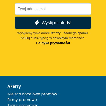
Wyślij mi oferty!
Wysyłamy tylko dobre rzeczy - żadnego spamu.
Anuluj subskrypcję w dowolnym momencie.
Polityka prywatności
AFerry
Miejsca docelowe promów
Firmy promowe
Trasy promowe