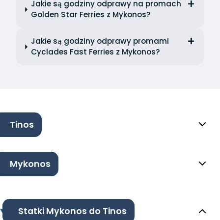
Jakie są godziny odprawy na promach
Golden Star Ferries z Mykonos?
Jakie są godziny odprawy promami
Cyclades Fast Ferries z Mykonos?
Tinos
Mykonos
Statki Mykonos do Tinos