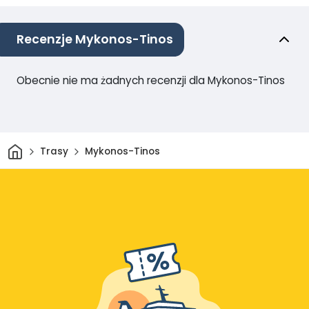
Recenzje Mykonos-Tinos
Obecnie nie ma żadnych recenzji dla Mykonos-Tinos
Dom
Trasy
Mykonos-Tinos