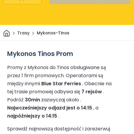
Dom
Trasy
Mykonos-Tinos
Mykonos Tinos Prom
Promy z Mykonos do Tinos obsługiwane są
przez 1 firm promowych.
Operatorami są
między innymi
Blue Star Ferries
.
Obecnie na
tej trasie promowej odbywa się
7 rejsów
.
Podróż
30min
zazwyczaj około .
Najwcześniejszy odjazd jest o 14:15
, a
najpóźniejszy o 14:15
.
Sprawdź najnowszą dostępność i zarezerwuj