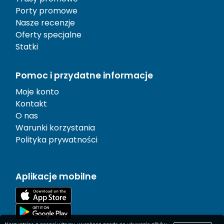
Porty promowe
Nasze recenzje
Oferty specjalne
Statki
Pomoc i przydatne informacje
Moje konto
Kontakt
O nas
Warunki korzystania
Polityka prywatności
Aplikacje mobilne