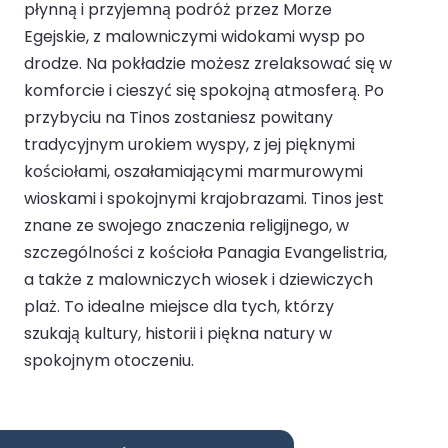
płynną i przyjemną podróż przez Morze
Egejskie, z malowniczymi widokami wysp po
drodze. Na pokładzie możesz zrelaksować się w
komforcie i cieszyć się spokojną atmosferą. Po
przybyciu na Tinos zostaniesz powitany
tradycyjnym urokiem wyspy, z jej pięknymi
kościołami, oszałamiającymi marmurowymi
wioskami i spokojnymi krajobrazami. Tinos jest
znane ze swojego znaczenia religijnego, w
szczególności z kościoła Panagia Evangelistria,
a także z malowniczych wiosek i dziewiczych
plaż. To idealne miejsce dla tych, którzy
szukają kultury, historii i piękna natury w
spokojnym otoczeniu.