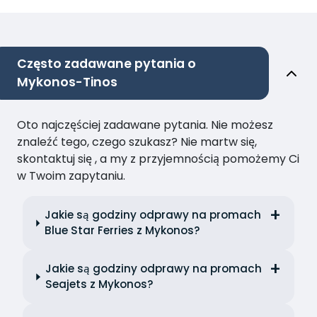
Często zadawane pytania o
Mykonos-Tinos
Oto najczęściej zadawane pytania. Nie możesz
znaleźć tego, czego szukasz? Nie martw się,
skontaktuj się , a my z przyjemnością pomożemy Ci
w Twoim zapytaniu.
Jakie są godziny odprawy na promach
Blue Star Ferries z Mykonos?
Jakie są godziny odprawy na promach
Seajets z Mykonos?