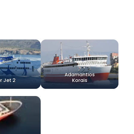
Adamantios
r Jet 2
Korais