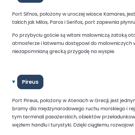
Port Sifnos, położony w uroczej wiosce Kamares, j
takich jak Milos, Paros i Serifos, port zapewnia płyn
Po przybyciu goście są witani malowniczą zatoką ot
atmosferze i łatwemu dostępowi do malowniczych wio
niezapomnianą grecką przygodę na wyspie.
Pireus
Port Pireus, położony w Atenach w Grecji, jest jedn
bramy dla międzynarodowego ruchu morskiego i rejso
tym terminali pasażerskich, obiektów przeładunkow
węzłem handlu i turystyki. Dzięki ciągłemu rozwojow