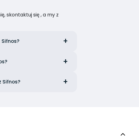
, skontaktuj się , a my z
 Sifnos?
os?
z Sifnos?