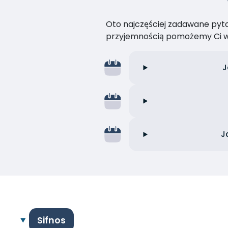
Oto najczęściej zadawane pytan
przyjemnością pomożemy Ci w
J
J
Sifnos