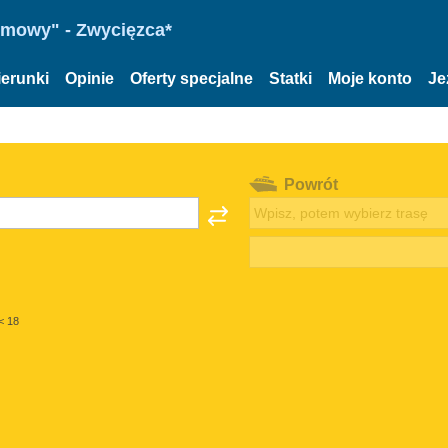
omowy" - Zwycięzca*
ierunki
Opinie
Oferty specjalne
Statki
Moje konto
Je
Powrót
< 18