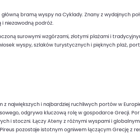
est główną bramą wyspy na Cyklady. Znany z wydajnych po
ną i niezawodną podróż.
oczoną surowymi wzgórzami, złotymi plażami i tradycyjny
sek wyspy, szlaków turystycznych i pięknych plaż, port
ym z największych i najbardziej ruchliwych portów w Europ
wego, odgrywa kluczową rolę w gospodarce Grecji. Port 
ych i stoczni. Łączy Ateny z różnymi wyspami i globalny
i Pireus pozostaje istotnym ogniwem łączącym Grecję z res