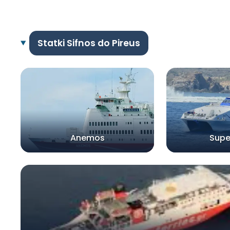
Statki Sifnos do Pireus
Anemos
Supe