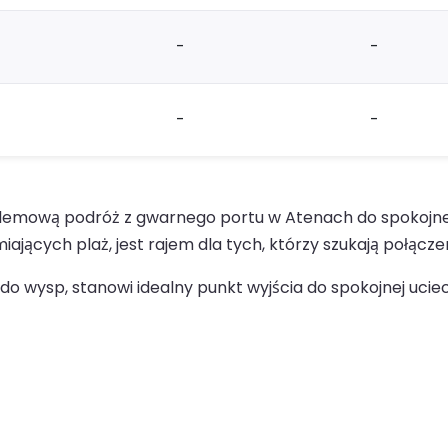
-
-
-
-
lemową podróż z gwarnego portu w Atenach do spokojnego 
ących plaż, jest rajem dla tych, którzy szukają połączenia
o wysp, stanowi idealny punkt wyjścia do spokojnej uciecz