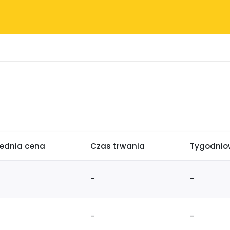
rednia cena
Czas trwania
Tygodniow
-
-
-
-