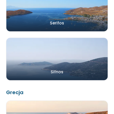
Serifos
Sifnos
Grecja