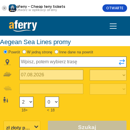
aFerry - Cheap ferry tickets
OTWARTE
Otwórz w aplikacji aFerry
Aegean Sea Lines promy
Powrót
W jedną stronę
Inne dane na powrót
18+
< 18
Szukaj