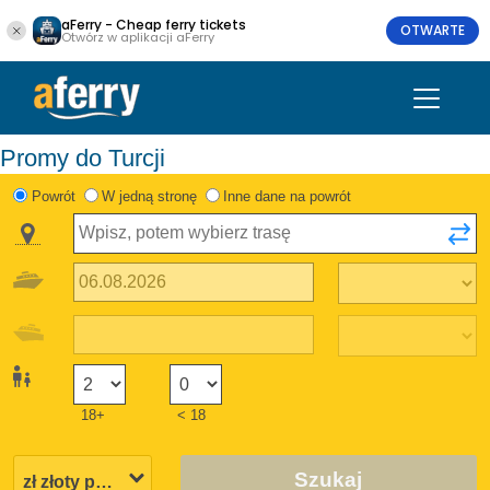
aFerry - Cheap ferry tickets
OTWARTE
Otwórz w aplikacji aFerry
Promy do Turcji
Powrót
W jedną stronę
Inne dane na powrót
18+
< 18
Szukaj