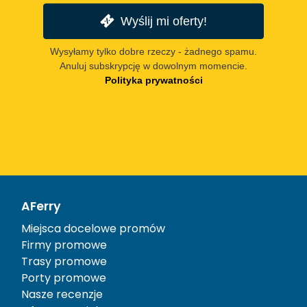
Wyślij mi oferty!
Wysyłamy tylko dobre rzeczy - żadnego spamu.
Anuluj subskrypcję w dowolnym momencie.
Polityka prywatności
AFerry
Miejsca docelowe promów
Firmy promowe
Trasy promowe
Porty promowe
Nasze recenzje