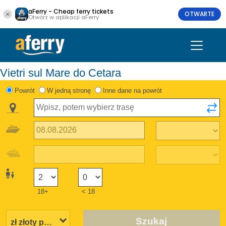
aFerry - Cheap ferry tickets
OTWARTE
Otwórz w aplikacji aFerry
Vietri sul Mare do Cetara
Powrót
W jedną stronę
Inne dane na powrót
18+
< 18
Szukaj