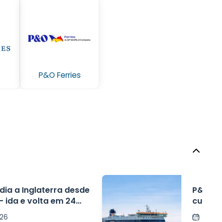
P&O Ferries
dia a Inglaterra desde
P&O Fe
 ida e volta em 24
curta d
145€) e
026
Post