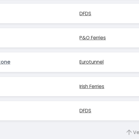
DFDS
P&O Ferries
tone
Eurotunnel
Irish Ferries
DFDS
Ve