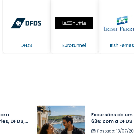
DFDS
Eurotunnel
Irish Ferries
para
Excursões de um 
ries, DFDS,
63€ com a DFDS -
 a partir de
horas
Postado
:
13/07/2