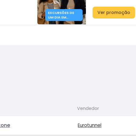
Ver promoção
EXCURSÕES DE
UM DIA EM
INGLATERRA
DESDE 63€ -
DFDS
Vendedor
tone
Eurotunnel