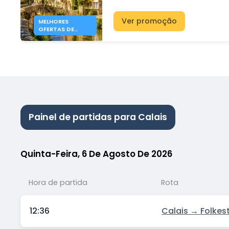
41€
Ver promoção
MELHORES
OFERTAS DE
FERRY PARA
INGLATERRA EM
2026 DESDE 41 €
Painel de partidas para Calais
Quinta-Feira, 6 De Agosto De 2026
Hora de partida
Rota
12:36
Calais → Folkes