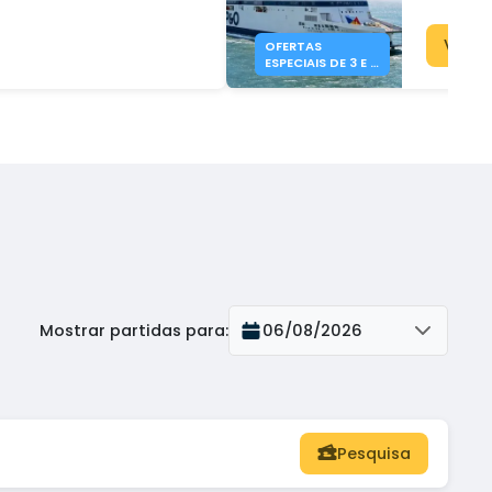
Dover 
Ver 
OFERTAS
ESPECIAIS DE 3 E 5
DIAS DA P&O
FERRIES
Mostrar partidas para
:
06/08/2026
Pesquisa