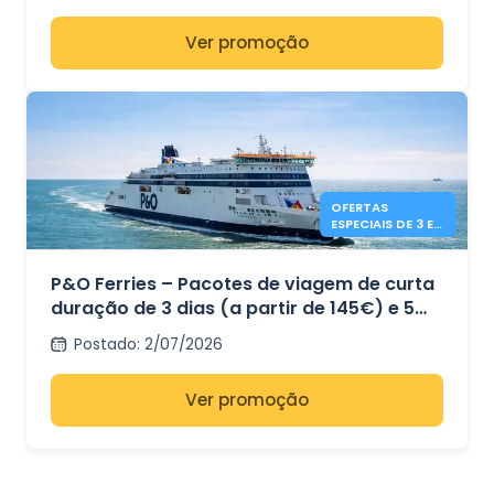
Ver promoção
OFERTAS
ESPECIAIS DE 3 E 5
DIAS DA P&O
FERRIES
P&O Ferries – Pacotes de viagem de curta
duração de 3 dias (a partir de 145€) e 5
dias (a partir de 169€) – Dover para Calais
Postado
:
2/07/2026
Ver promoção