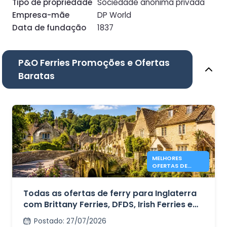
Tipo de propriedade
Sociedade anônima privada
Empresa-mãe
DP World
Data de fundação
1837
P&O Ferries Promoções e Ofertas
Baratas
MELHORES
OFERTAS DE
FERRY PARA
INGLATERRA EM
2026 DESDE 41 €
Todas as ofertas de ferry para Inglaterra
com Brittany Ferries, DFDS, Irish Ferries e
P&O Ferries – a partir de 41€
Postado
:
27/07/2026