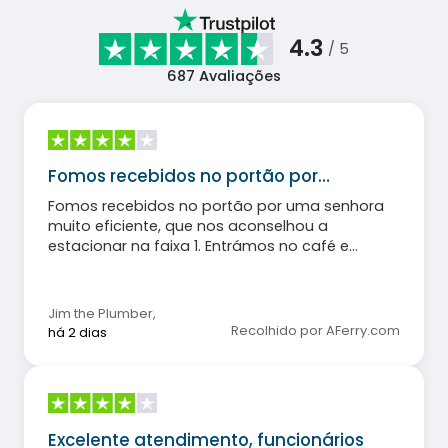
4.3
/ 5
687
Avaliações
Fomos recebidos no portão por…
Fomos recebidos no portão por uma senhora
muito eficiente, que nos aconselhou a
estacionar na faixa 1. Entrámos no café e
tomámos um delicioso pequeno-almoço.
Embarcámos à hora marcada, mas ninguém
parecia saber que havia uma pessoa em
Jim the Plumber
,
cadeira de rodas no nosso grupo. Solicitei a um
Recolhido por AFerry.com
há 2 dias
membro da tripulação que deixasse espaço
atrás do nosso vagão para permitir o
desembarque da cadeira de rodas, caso
contrário teríamos dificuldades. O resto da
viagem decorreu sem problemas.
Excelente atendimento, funcionários