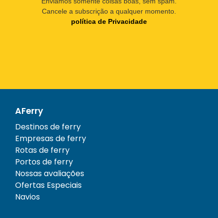
Enviamos somente coisas boas, sem spam.
Cancele a subscrição a qualquer momento.
política de Privacidade
AFerry
Destinos de ferry
Empresas de ferry
Rotas de ferry
Portos de ferry
Nossas avaliações
Ofertas Especiais
Navios