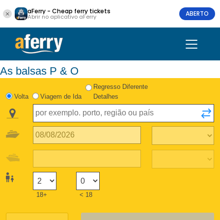
aFerry - Cheap ferry tickets
ABERTO
Abrir no aplicativo aFerry
As balsas P & O
Regresso Diferente
Volta
Viagem de Ida
Detalhes
18+
< 18