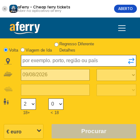
aFerry - Cheap ferry tickets
ABERTO
Abrir no aplicativo aFerry
Regresso Diferente
Volta
Viagem de Ida
Detalhes
18+
< 18
Procurar