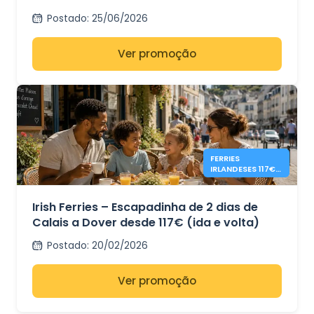
Ferries
Postado
:
25/06/2026
Ver promoção
FERRIES
IRLANDESES 117€
CALAIS - DOVER
IDA E VOLTA EM 2
DIAS
Irish Ferries – Escapadinha de 2 dias de
Calais a Dover desde 117€ (ida e volta)
Postado
:
20/02/2026
Ver promoção