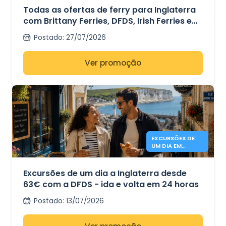
2026 DESDE 41 €
Todas as ofertas de ferry para Inglaterra
com Brittany Ferries, DFDS, Irish Ferries e
P&O Ferries – a partir de 41€
Postado
:
27/07/2026
Ver promoção
EXCURSÕES DE
UM DIA EM
INGLATERRA
DESDE 63€ -
DFDS
Excursões de um dia a Inglaterra desde
63€ com a DFDS - ida e volta em 24 horas
Postado
:
13/07/2026