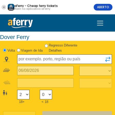
aFerry - Cheap ferry tickets
ABERTO
Abrir no aplicativo aFerry
Dover Ferry
Regresso Diferente
Volta
Viagem de Ida
Detalhes
18+
< 18