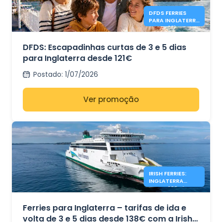
DFDS FERRIES
PARA INGLATERRA
DESDE 121€
DFDS: Escapadinhas curtas de 3 e 5 dias
para Inglaterra desde 121€
Postado
:
1/07/2026
Ver promoção
IRISH FERRIES:
INGLATERRA
DESDE 138€*
Ferries para Inglaterra – tarifas de ida e
volta de 3 e 5 dias desde 138€ com a Irish