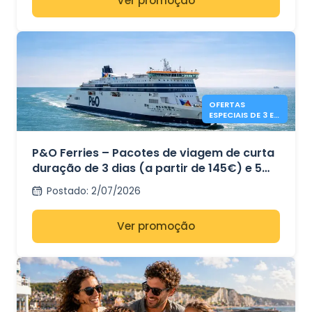
Ver promoção
OFERTAS
ESPECIAIS DE 3 E 5
DIAS DA P&O
FERRIES
P&O Ferries – Pacotes de viagem de curta
duração de 3 dias (a partir de 145€) e 5
dias (a partir de 169€) – Dover para Calais
Postado
:
2/07/2026
Ver promoção