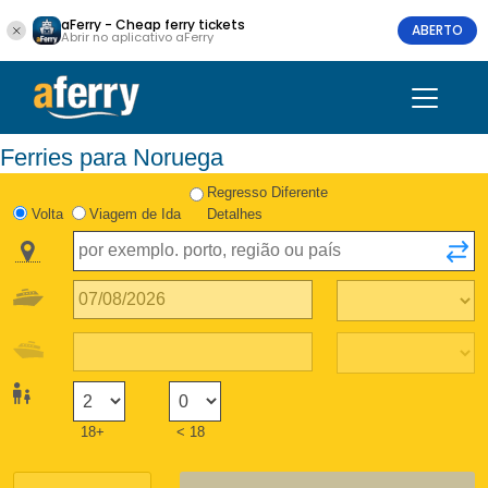
aFerry - Cheap ferry tickets
ABERTO
Abrir no aplicativo aFerry
Ferries para Noruega
Regresso Diferente
Volta
Viagem de Ida
Detalhes
18+
< 18