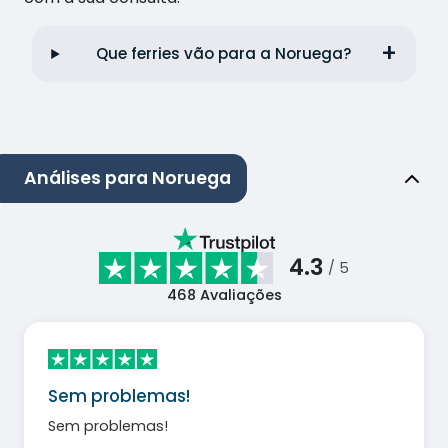
Que ferries vão para a Noruega?
Análises para Noruega
4.3
/ 5
468
Avaliações
Sem problemas!
Sem problemas!