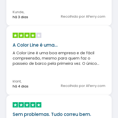
Kunde
,
Recolhido por AFerry.com
há 3 dias
A Color Line é uma…
A Color Line é uma boa empresa e de fácil
compreensão, mesmo para quem faz o
passeio de barco pela primeira vez. O único
ponto a melhorar é a sinalização clara da
ENTRADA e da SAÍDA na zona de alimentação.
Do jeito que estava, as pessoas ficavam
klant
,
circulando em círculos ao redor do buffet de
Recolhido por AFerry.com
há 4 dias
carnes.
Sem problemas. Tudo correu bem.