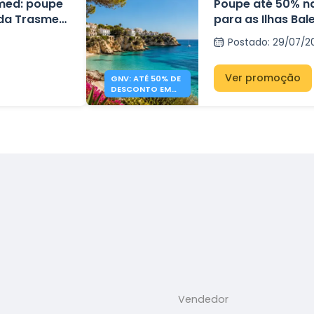
med: poupe
Poupe até 50% na
 da Trasmed
para as Ilhas Ba
leares.
Postado
:
29/07/2
Ver promoção
GNV: ATÉ 50% DE
DESCONTO EM
FERRIES PARA AS
ILHAS BALEARES
Vendedor