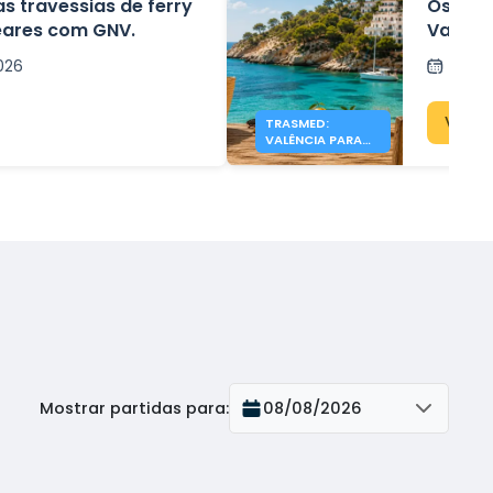
s travessias de ferry
Os fer
leares com GNV.
Valênci
de 19 €
026
Post
Ver 
TRASMED:
VALÊNCIA PARA
IBIZA E MAIORCA
DESDE 19 €
Mostrar partidas para
:
08/08/2026