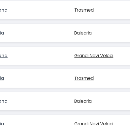
ona
Trasmed
ia
Balearia
ona
Grandi Navi Veloci
ia
Trasmed
ona
Balearia
ia
Grandi Navi Veloci