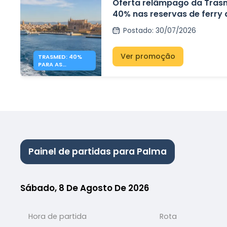
Oferta relâmpago da Tras
40% nas reservas de ferry
entre Espanha e as Ilhas Ba
Postado
:
30/07/2026
Ver promoção
TRASMED: 40%
PARA AS
BALEARES –
OFERTA FLASH
Painel de partidas para Palma
Sábado, 8 De Agosto De 2026
Hora de partida
Rota