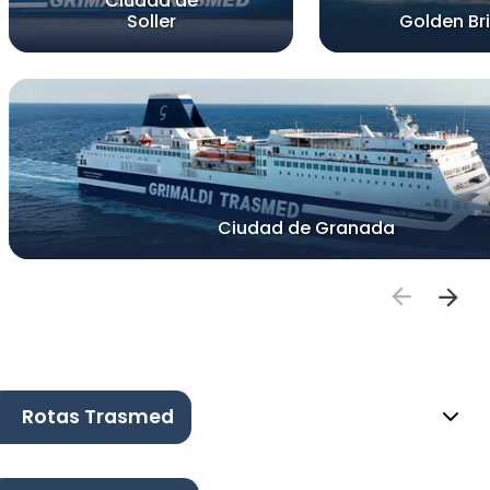
Ciudad de
Soller
Golden Br
Ciudad de Granada
Rotas Trasmed