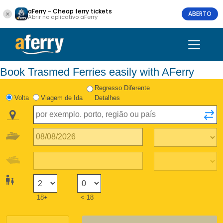
aFerry - Cheap ferry tickets
ABERTO
Abrir no aplicativo aFerry
Book Trasmed Ferries easily with AFerry
Regresso Diferente
Volta
Viagem de Ida
Detalhes
18+
< 18