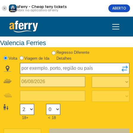
aFerry - Cheap ferry tickets
ABERTO
Abrir no aplicativo aFerry
Valencia Ferries
Regresso Diferente
Volta
Viagem de Ida
Detalhes
18+
< 18