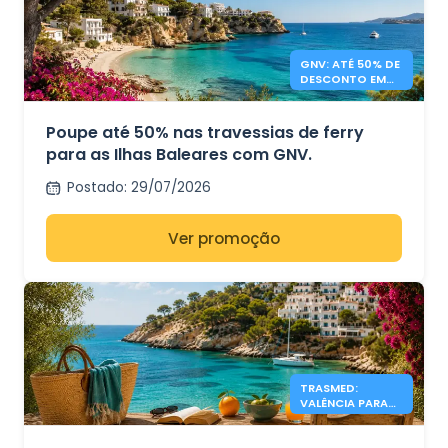
GNV: ATÉ 50% DE
DESCONTO EM
FERRIES PARA AS
ILHAS BALEARES
Poupe até 50% nas travessias de ferry
para as Ilhas Baleares com GNV.
Postado
:
29/07/2026
Ver promoção
TRASMED:
VALÊNCIA PARA
IBIZA E MAIORCA
DESDE 19 €