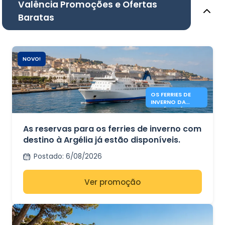
Valência Promoções e Ofertas
Baratas
NOVO!
OS FERRIES DE
INVERNO DA
ARGÉLIA JÁ
ESTÃO EM
FUNCIONAMENTO
As reservas para os ferries de inverno com
.
destino à Argélia já estão disponíveis.
Postado
:
6/08/2026
Ver promoção