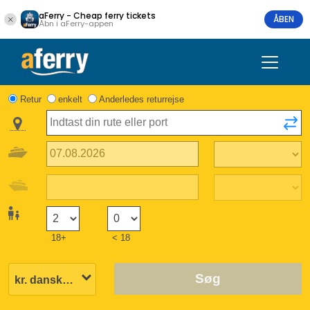
aFerry - Cheap ferry tickets
ÅBEN
Åbn i aFerry-appen
Retur
enkelt
Anderledes returrejse
18+
< 18
Søg