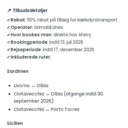
📌
Tilbudsdetaljer
✔
Rabat
: 50% rabat på tillæg for kæledyrstransport
✔
Operatør
: Grimaldi Lines
✔
Hvor bookes man
: direkte hos AFerry
✔
Bookingperiode
: indtil 13. juli 2026
✔
Rejseperiode
: indtil 17. december 2026
✔
Inkluderede ruter
:
Sardinien
Livorno ↔ Olbia
Civitavecchia ↔ Olbia (afgange indtil 30.
september 2026)
Civitavecchia ↔ Porto Torres
Sicilien