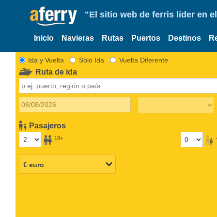
"El sitio web de ferris líder en
Inicio
Navieras
Rutas
Puertos
Destinos
R
Ida y Vuelta
Sólo Ida
Vuelta Diferente
Ruta de ida
Pasajeros
18+