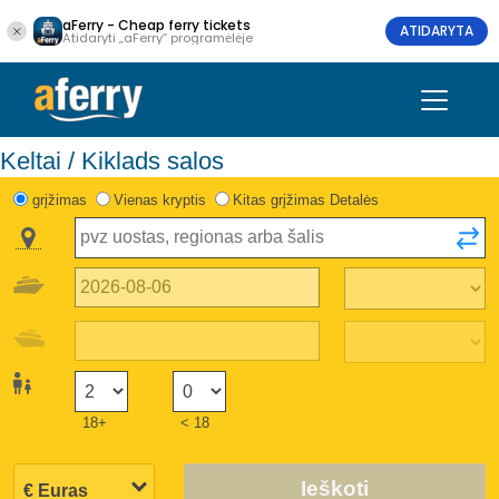
aFerry - Cheap ferry tickets
ATIDARYTA
Atidaryti „aFerry“ programėlėje
Keltai / Kiklads salos
grįžimas
Vienas kryptis
Kitas grįžimas Detalės
18+
< 18
Ieškoti