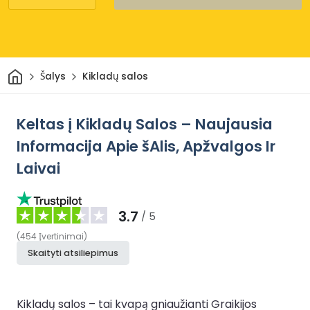
Pradžia
Šalys
Kikladų salos
Keltas į Kikladų Salos – Naujausia
Informacija Apie šAlis, Apžvalgos Ir
Laivai
3.7
/ 5
(
454
Įvertinimai
)
Skaityti atsiliepimus
Kikladų salos – tai kvapą gniaužianti Graikijos