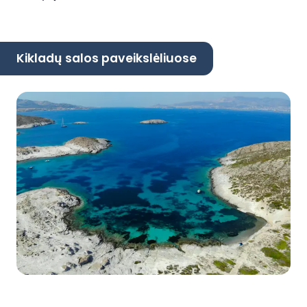
Kikladų salos paveikslėliuose