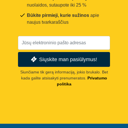
nuolaidos, sutaupote iki 25 %
Būkite pirmieji, kurie sužinos
apie
naujus tvarkaraščius
Siųskite man pasiūlymus!
Siunčiame tik gerą informaciją, jokio brukalo. Bet
kada galite atsisakyti prenumeratos.
Privatumo
politika