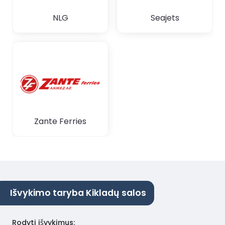
NLG
Seajets
Zante Ferries
Išvykimo taryba Kikladų salos
Rodyti išvykimus
: