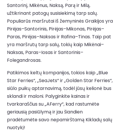
Santorinį, Mikėnus, Naksą, Parą ir Milą,
užtikrinant patogų susisiekimą tarp salų.
Populiarūs maršrutai iš žemyninės Graikijos yra
Pirėjas–Santorinis, Pirėjas–Mikonas, Pirėjas–
Paras, Pirėjas–Naksas ir Rafina–Tinas. Taip pat
yra maršrutų tarp salų, tokių kaip Mikėnai–
Naksas, Paras–Iosas ir Santorinis–
Folegandrosas.
Patikimos keltų kompanijos, tokios kaip „Blue
Star Ferries“, „SeaJets“ ir „Golden Star Ferries“,
siūlo puikų aptarnavimą, todėl jūsų kelionė bus
sklandi ir maloni. Palyginkite kainas ir
tvarkaraščius su „AFerry“, kad rastumėte
geriausią pasiūlymą ir jau šiandien
pradėtumėte savo nepamirštamą Kikladų salų
nuotykį!