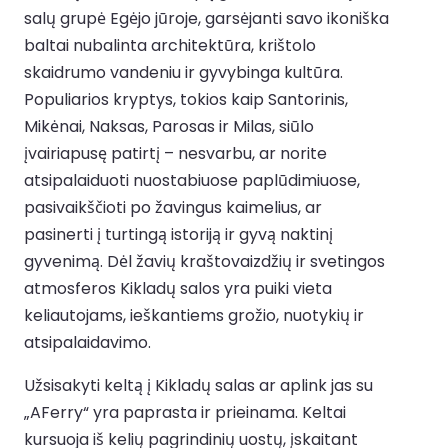
salų grupė Egėjo jūroje, garsėjanti savo ikoniška
baltai nubalinta architektūra, krištolo
skaidrumo vandeniu ir gyvybinga kultūra.
Populiarios kryptys, tokios kaip Santorinis,
Mikėnai, Naksas, Parosas ir Milas, siūlo
įvairiapusę patirtį – nesvarbu, ar norite
atsipalaiduoti nuostabiuose paplūdimiuose,
pasivaikščioti po žavingus kaimelius, ar
pasinerti į turtingą istoriją ir gyvą naktinį
gyvenimą. Dėl žavių kraštovaizdžių ir svetingos
atmosferos Kikladų salos yra puiki vieta
keliautojams, ieškantiems grožio, nuotykių ir
atsipalaidavimo.
Užsisakyti keltą į Kikladų salas ar aplink jas su
„AFerry“ yra paprasta ir prieinama. Keltai
kursuoja iš kelių pagrindinių uostų, įskaitant