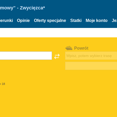
omowy" - Zwycięzca*
ierunki
Opinie
Oferty specjalne
Statki
Moje konto
Je
Powrót
< 18