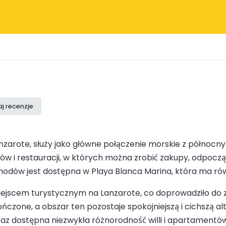
j recenzje
anzarote, służy jako główne połączenie morskie z północn
 i restauracji, w których można zrobić zakupy, odpocząć i 
dów jest dostępna w Playa Blanca Marina, która ma równ
ę miejscem turystycznym na Lanzarote, co doprowadziło do
ńczone, a obszar ten pozostaje spokojniejszą i cichszą a
raz dostępna niezwykła różnorodność willi i apartamentów