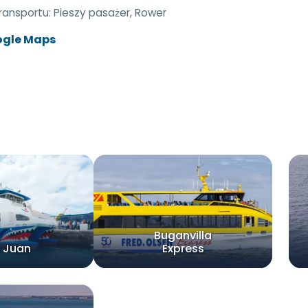
transportu:
Pieszy pasażer, Rower
ogle Maps
Buganvilla
 Juan
Express