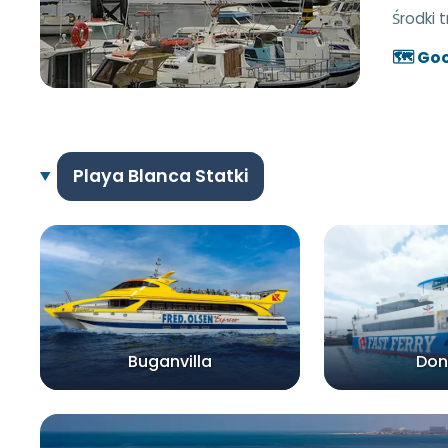
Środki 
🗺️ Go
Playa Blanca Statki
Buganvilla
Don