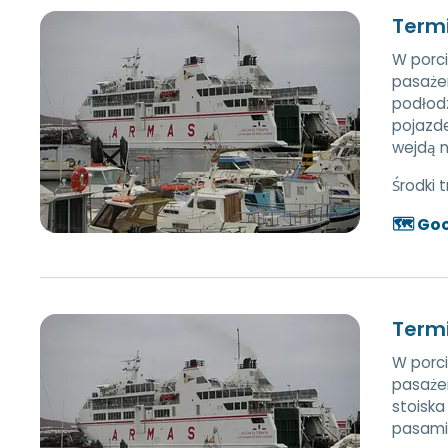
Term
W porci
pasażer
podłodz
pojazd
wejdą n
Środki 
🗺️ Go
Term
W porci
pasażer
stoiska
pasami 