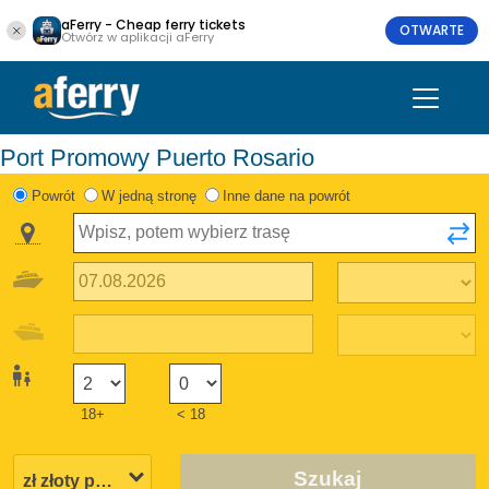
aFerry - Cheap ferry tickets
OTWARTE
Otwórz w aplikacji aFerry
Port Promowy Puerto Rosario
Powrót
W jedną stronę
Inne dane na powrót
18+
< 18
Szukaj