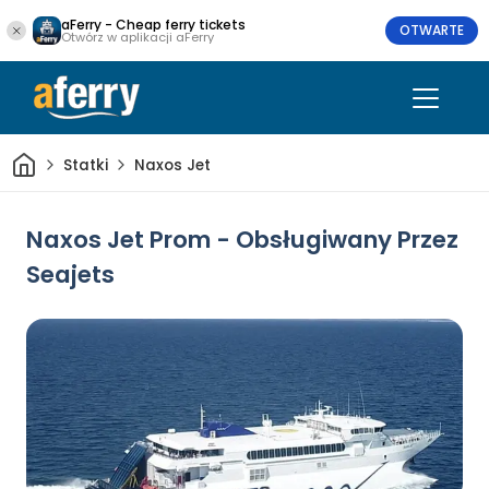
aFerry - Cheap ferry tickets
OTWARTE
Otwórz w aplikacji aFerry
Dom
Statki
Naxos Jet
Naxos Jet Prom - Obsługiwany Przez
Seajets