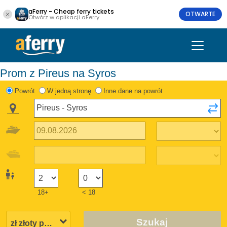
aFerry - Cheap ferry tickets
OTWARTE
Otwórz w aplikacji aFerry
Prom z Pireus na Syros
Powrót
W jedną stronę
Inne dane na powrót
18+
< 18
Szukaj