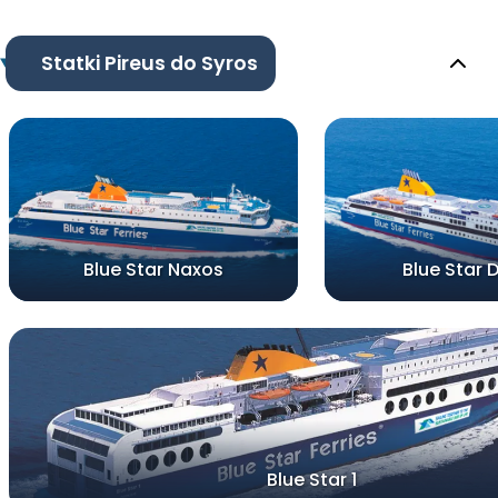
Statki Pireus do Syros
Blue Star Naxos
Blue Star 
Blue Star 1