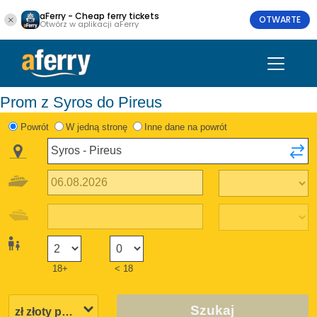
aFerry - Cheap ferry tickets
OTWARTE
Otwórz w aplikacji aFerry
Prom z Syros do Pireus
Powrót
W jedną stronę
Inne dane na powrót
18+
< 18
Szukaj