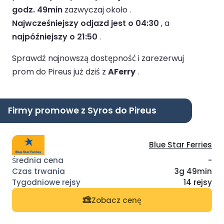
godz. 49min
zazwyczaj około .
Najwcześniejszy odjazd jest o 04:30
, a
najpóźniejszy o 21:50
.
Sprawdź najnowszą dostępność i zarezerwuj
prom do Pireus już dziś z
AFerry
.
Firmy promowe z Syros do Pireus
Blue Star Ferries
-
3g 49min
14 rejsy
Zobacz cenę