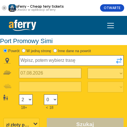
aFerry - Cheap ferry tickets
OTWARTE
Otwórz w aplikacji aFerry
Port Promowy Simi
Powrót
W jedną stronę
Inne dane na powrót
18+
< 18
Szukaj