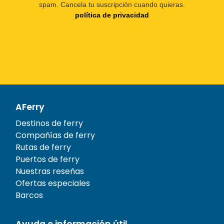
spam. Cancela tu suscripción cuando quieras.
política de privacidad
AFerry
Destinos de ferry
Compañías de ferry
Rutas de ferry
Puertos de ferry
Nuestras reseñas
Ofertas especiales
Barcos
Ayuda e información útil