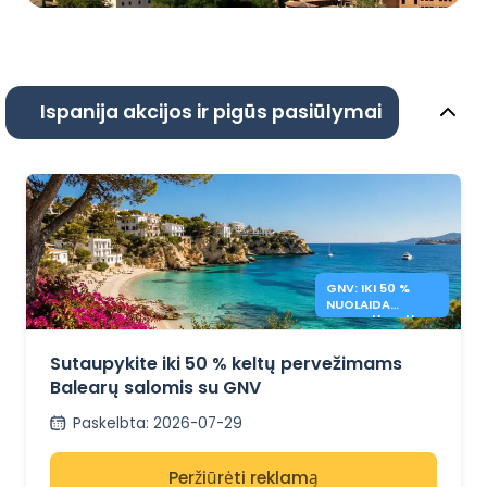
Ispanija akcijos ir pigūs pasiūlymai
GNV: IKI 50 %
NUOLAIDA
BALEARŲ SALŲ
KELTAMS
Sutaupykite iki 50 % keltų pervežimams
Balearų salomis su GNV
Paskelbta
:
2026-07-29
Peržiūrėti reklamą