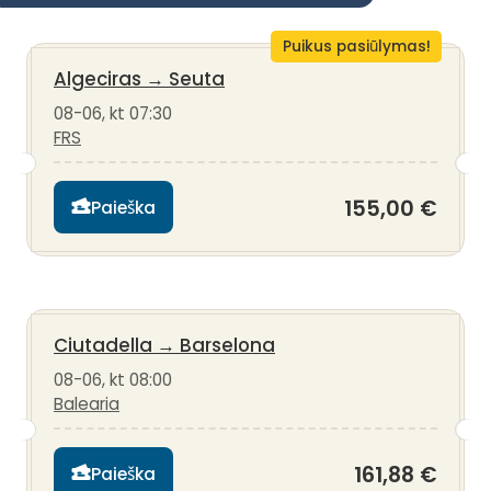
Puikus pasiūlymas!
Algeciras
→
Seuta
08-06, kt 07:30
FRS
155,00 €
Paieška
Ciutadella
→
Barselona
08-06, kt 08:00
Balearia
161,88 €
Paieška