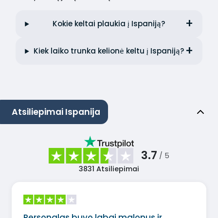
Kokie keltai plaukia į Ispaniją?
Kiek laiko trunka kelionė keltu į Ispaniją?
Atsiliepimai Ispanija
3.7
/ 5
3831
Atsiliepimai
Personalas buvo labai malonus ir…