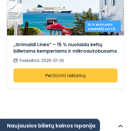
15 % NUOLAIDA
KEMPERIŲ KELTŲ
BILIETAMS –
„GRIMALDI LINES“
„Grimaldi Lines“ – 15 % nuolaida keltų
bilietams kemperiams ir mikroautobusams
Paskelbta
:
2026-01-26
Peržiūrėti reklamą
Naujausios bilietų kainos Ispanija