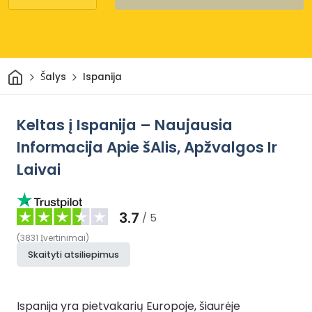
Pradžia
Šalys
Ispanija
Keltas į Ispanija – Naujausia
Informacija Apie šAlis, Apžvalgos Ir
Laivai
3.7
/ 5
(
3831
Įvertinimai
)
Skaityti atsiliepimus
Ispanija yra pietvakarių Europoje, šiaurėje