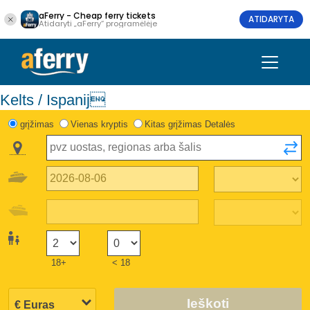
aFerry - Cheap ferry tickets
ATIDARYTA
Atidaryti „aFerry“ programėlėje
Kelts / Ispanij
grįžimas
Vienas kryptis
Kitas grįžimas Detalės
18+
< 18
Ieškoti