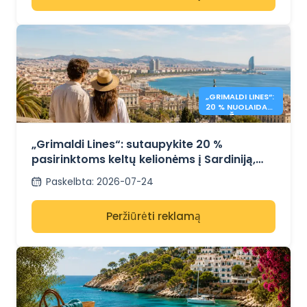
„GRIMALDI LINES“:
20 % NUOLAIDA
VIDURŽEMIO
JŪROS KELTAMS
„Grimaldi Lines“: sutaupykite 20 %
pasirinktoms keltų kelionėms į Sardiniją,
Siciliją ir Ispaniją
Paskelbta
:
2026-07-24
Peržiūrėti reklamą