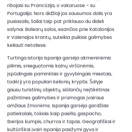
ribojasi su Prancūzija, o vakaruose – su
Portugalija. Nors didžioji jos sausumos dalis yra
pusiasalis, šaliai taip pat priklauso du dideli
salynai. Balearų salos, esančios prie Katalonijos
ir Valensijos krantų, suteikia puikias galimybes
keliauti netoliese.
Turtinga istorija Ispanija garsėja akmeninėmis
pilimis, snieguotomis kalnų viršūnėmis,
įspūdingais paminklais ir gyvybingais miestais,
todėl ji yra populiari kelionių kryptis. Šalyje
gausu turistinių objektų, siūlančių neįtikėtinas
pažintines galimybes ir pramogas įvairaus
amžiaus žmonėms. Ispanija garsėja gardžiais
patiekalais, tokiais kaip paella, gaspacho,
Iberijos kumpis, churros ir tapas. Geografiškai ir
kultūriškai įvairi Ispanija pasižymi gyva ir