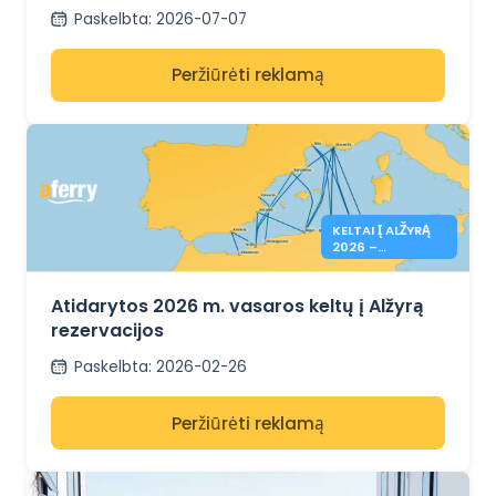
Ispanijos ir Šiaurės Afrikos
Paskelbta
:
2026-07-07
Peržiūrėti reklamą
KELTAI Į ALŽYRĄ
2026 –
REZERVACIJA
ATIDARYTA
Atidarytos 2026 m. vasaros keltų į Alžyrą
rezervacijos
Paskelbta
:
2026-02-26
Peržiūrėti reklamą