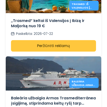
TRASMED: IŠ
VALENSIJOS Į
IBIZĄ IR
MALJORKĄ NUO
19 €
,,Trasmed“ keltai iš Valensijos į Ibizą ir
Maljorką nuo 19 €
Paskelbta
:
2026-07-22
Peržiūrėti reklamą
BALEÀRIA
UŽBAIGIA ARMAS
ĮSIGIJIMĄ
Baleària užbaigia Armas Trasmediterránea
įsigijimą, stiprindama keltų ryšį tarp