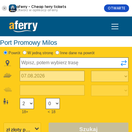
aFerry - Cheap ferry tickets
OTWARTE
Otwórz w aplikacji aFerry
Port Promowy Milos
Powrót
W jedną stronę
Inne dane na powrót
18+
< 18
Szukaj