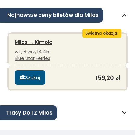
Najnowsze ceny biletów dla Milos
Świetna okazja!
Milos
→
Kimolo
wt., 8 wrz, 14:45
Blue Star Ferries
159,20 zł
Szukaj
Trasy Do I Z Milos