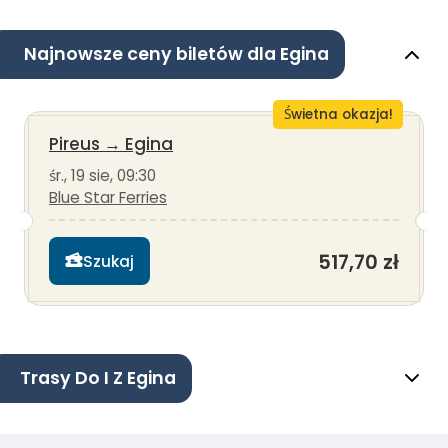
Najnowsze ceny biletów dla Egina
Świetna okazja!
Pireus
→
Egina
śr., 19 sie, 09:30
Blue Star Ferries
517,70 zł
Szukaj
Trasy Do I Z Egina