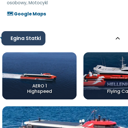
osobowy, Motocykl
🗺️ Google Maps
Egina Statki
AERO 1
Highspeed
Flying Ca