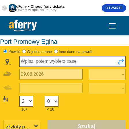
aFerry - Cheap ferry tickets
OTWARTE
Otwórz w aplikacji aFerry
Port Promowy Egina
Powrót
W jedną stronę
Inne dane na powrót
18+
< 18
Szukaj