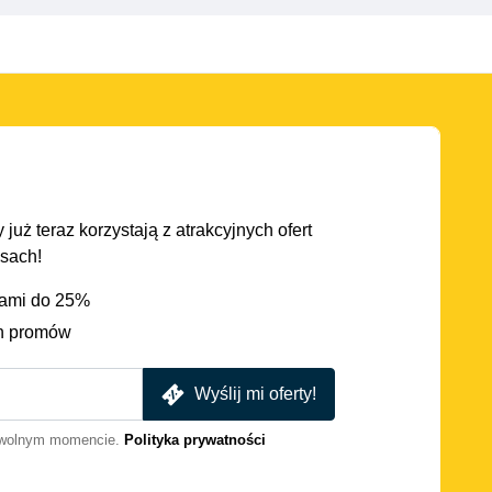
 już teraz korzystają z atrakcyjnych ofert
asach!
iami do 25%
h promów
Wyślij mi oferty!
dowolnym momencie.
Polityka prywatności