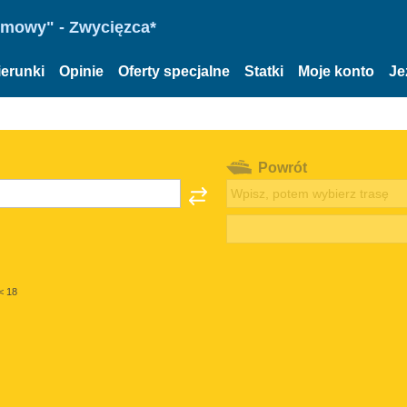
omowy" - Zwycięzca*
ierunki
Opinie
Oferty specjalne
Statki
Moje konto
Je
Powrót
< 18