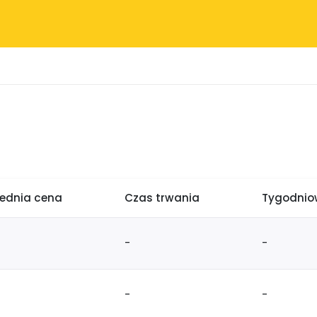
rednia cena
Czas trwania
Tygodniow
-
-
-
-