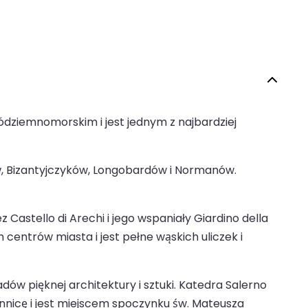
ódziemnomorskim i jest jednym z najbardziej
tów, Bizantyjczyków, Longobardów i Normanów.
Castello di Arechi i jego wspaniały Giardino della
centrów miasta i jest pełne wąskich uliczek i
dów pięknej architektury i sztuki. Katedra Salerno
onnicę i jest miejscem spoczynku św. Mateusza