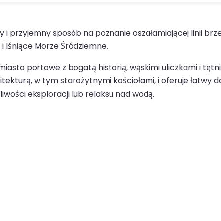
 przyjemny sposób na poznanie oszałamiającej linii brzeg
 i lśniące Morze Śródziemne.
miasto portowe z bogatą historią, wąskimi uliczkami i tęt
kturą, w tym starożytnymi kościołami, i oferuje łatwy dos
wości eksploracji lub relaksu nad wodą.