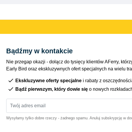
Bądźmy w kontakcie
Nie przegap okazji - dołącz do tysięcy klientów AFerry, którzy
Early Bird oraz ekskluzywnych ofert specjalnych na wielu tr
Ekskluzywne oferty specjalne
i rabaty z oszczędnośc
Bądź pierwszym, który dowie się
o nowych rozkładac
Wysyłamy tylko dobre rzeczy - żadnego spamu. Anuluj subskrypcję w 