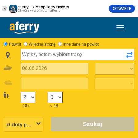
aFerry - Cheap ferry tickets
OTWARTE
Otwórz w aplikacji aFerry
Powrót
W jedną stronę
Inne dane na powrót
18+
< 18
Szukaj