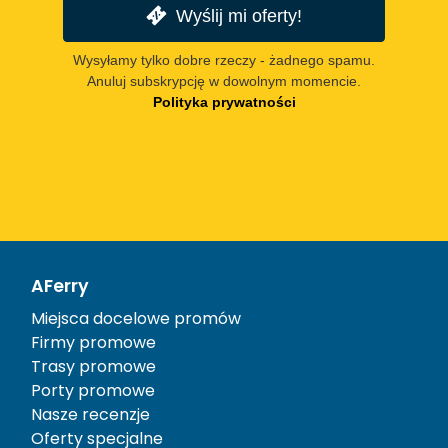
Wyślij mi oferty!
Wysyłamy tylko dobre rzeczy - żadnego spamu.
Anuluj subskrypcję w dowolnym momencie.
Polityka prywatności
AFerry
Miejsca docelowe promów
Firmy promowe
Trasy promowe
Porty promowe
Nasze recenzje
Oferty specjalne