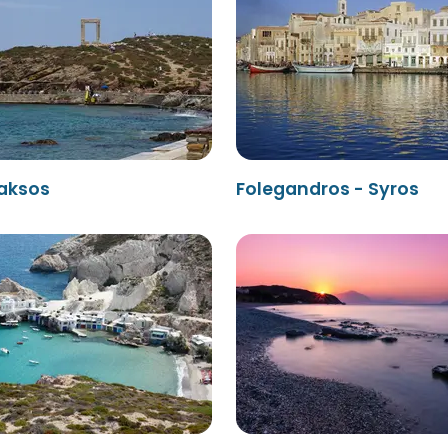
Naksos
Folegandros - Syros