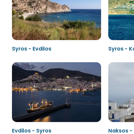
Syros - Evdilos
Syros - K
Evdilos - Syros
Naksos -