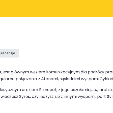
j recenzje
os, jest głównym węzłem komunikacyjnym dla podróży pro
egularne połączenia z Atenami, sąsiednimi wyspami Cyklad i
klasycznym urokiem Ermupoli, z jego oszałamiającą arch
wiedzasz Syros, czy łączysz się z innymi wyspami, port S