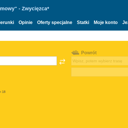
omowy" - Zwycięzca*
ierunki
Opinie
Oferty specjalne
Statki
Moje konto
Je
Powrót
< 18