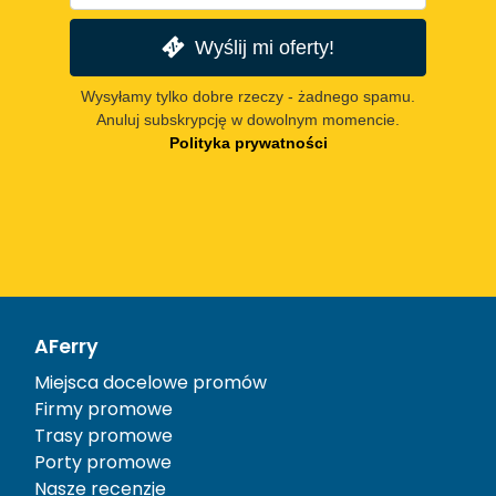
Wyślij mi oferty!
Wysyłamy tylko dobre rzeczy - żadnego spamu.
Anuluj subskrypcję w dowolnym momencie.
Polityka prywatności
AFerry
Miejsca docelowe promów
Firmy promowe
Trasy promowe
Porty promowe
Nasze recenzje