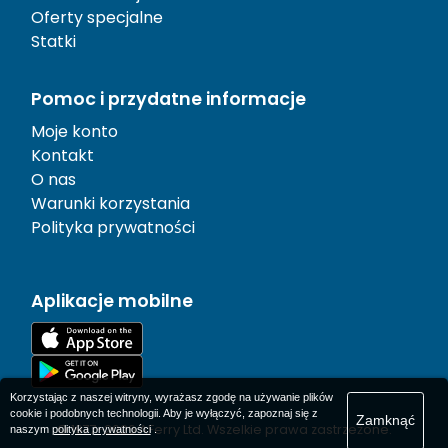
Oferty specjalne
Statki
Pomoc i przydatne informacje
Moje konto
Kontakt
O nas
Warunki korzystania
Polityka prywatności
Aplikacje mobilne
Korzystając z naszej witryny, wyrażasz zgodę na używanie plików
cookie i podobnych technologii. Aby je wyłączyć, zapoznaj się z
Zamknąć
© 1977-
2026
AFerry Ltd. Wszelkie prawa zastrzeżone.
naszym
polityka prywatności
.