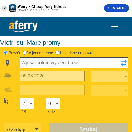
aFerry - Cheap ferry tickets
OTWARTE
Otwórz w aplikacji aFerry
Vietri sul Mare promy
Powrót
W jedną stronę
Inne dane na powrót
18+
< 18
Szukaj