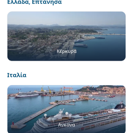
Ελλάδα, Επτάνησα
Κέρκυρα
Ιταλία
Ανκόνα