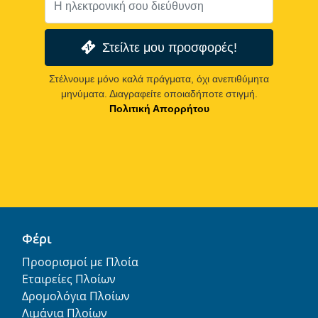
Στείλτε μου προσφορές!
Στέλνουμε μόνο καλά πράγματα, όχι ανεπιθύμητα
μηνύματα. Διαγραφείτε οποιαδήποτε στιγμή.
Πολιτική Απορρήτου
Φέρι
Προορισμοί με Πλοία
Εταιρείες Πλοίων
Δρομολόγια Πλοίων
Λιμάνια Πλοίων