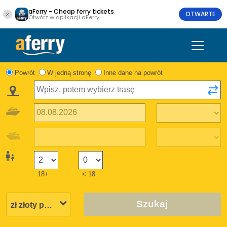
aFerry - Cheap ferry tickets
OTWARTE
Otwórz w aplikacji aFerry
Powrót
W jedną stronę
Inne dane na powrót
18+
< 18
Szukaj