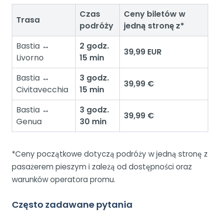
Czas
Ceny biletów w
Trasa
podróży
jedną stronę z
*
Bastia ↔
2 godz.
39,99 EUR
Livorno
15 min
Bastia ↔
3 godz.
39,99 €
Civitavecchia
15 min
Bastia ↔
3 godz.
39,99 €
Genua
30 min
*Ceny początkowe dotyczą podróży w jedną stronę z
pasażerem pieszym i zależą od dostępności oraz
warunków operatora promu.
Często zadawane pytania