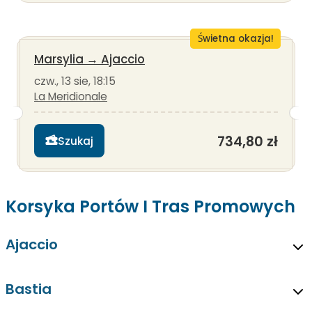
Świetna okazja!
Marsylia
→
Ajaccio
czw., 13 sie, 18:15
La Meridionale
734,80 zł
Szukaj
Korsyka Portów I Tras Promowych
Ajaccio
Bastia