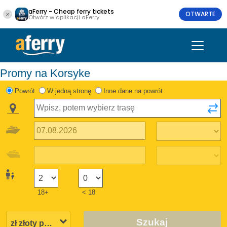
aFerry - Cheap ferry tickets
OTWARTE
Otwórz w aplikacji aFerry
Promy na Korsyke
Powrót
W jedną stronę
Inne dane na powrót
18+
< 18
Szukaj