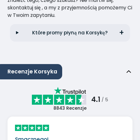
znaleźć tego, czego szukasz? Nie martw się,
skontaktuj się , a my z przyjemnością pomożemy Ci
w Twoim zapytaniu.
Które promy płyną na Korsykę?
Recenzje Korsyka
4.1
/ 5
8843
Recenzje
Smacznego!