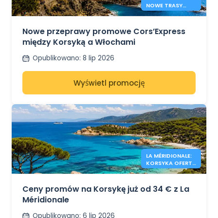
NOWE TRASY
KORSYKA –
WŁOCHY
Nowe przeprawy promowe Cors’Express
między Korsyką a Włochami
Opublikowano
:
8 lip 2026
Wyświetl promocję
LA MÉRIDIONALE:
KORSYKA OFERTY
OD 34€
Ceny promów na Korsykę już od 34 € z La
Méridionale
Opublikowano
:
6 lip 2026