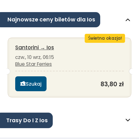
Najnowsze ceny biletów dla Ios
Świetna okazja!
Santorini
→
Ios
czw., 10 wrz, 06:15
Blue Star Ferries
83,80 zł
Szukaj
Trasy Do I Z Ios