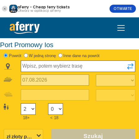
aFerry - Cheap ferry tickets
OTWARTE
Otwórz w aplikacji aFerry
Port Promowy Ios
Powrót
W jedną stronę
Inne dane na powrót
18+
< 18
Szukaj