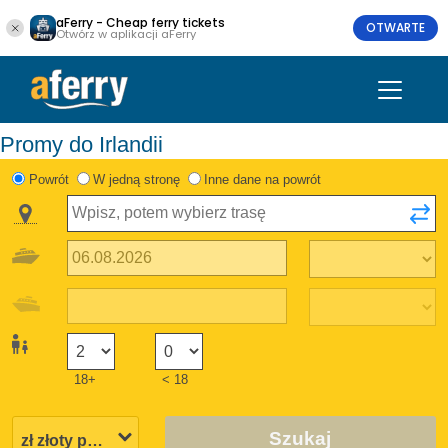
aFerry - Cheap ferry tickets
OTWARTE
Otwórz w aplikacji aFerry
Promy do Irlandii
Powrót
W jedną stronę
Inne dane na powrót
18+
< 18
Szukaj