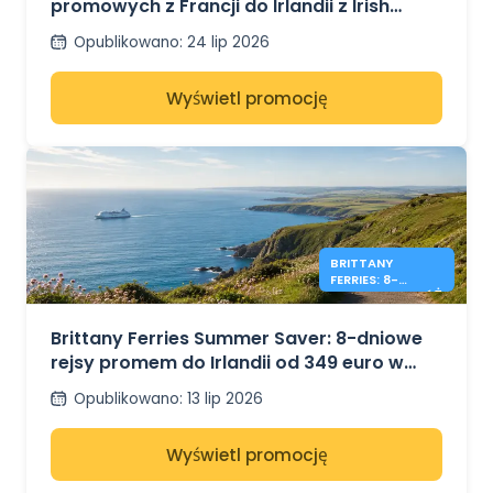
promowych z Francji do Irlandii z Irish
Ferries
Opublikowano
:
24 lip 2026
Wyświetl promocję
BRITTANY
FERRIES: 8-
DNIOWA PODRÓŻ
DO IRLANDII OD
349 €
Brittany Ferries Summer Saver: 8-dniowe
rejsy promem do Irlandii od 349 euro w
obie strony
Opublikowano
:
13 lip 2026
Wyświetl promocję