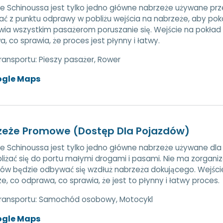
e Schinoussa jest tylko jedno główne nabrzeże używane prze
ać z punktu odprawy w pobliżu wejścia na nabrzeże, aby poka
wia wszystkim pasażerom poruszanie się. Wejście na pokła
, co sprawia, że proces jest płynny i łatwy.
transportu:
Pieszy pasażer, Rower
ogle Maps
zeże Promowe (Dostęp Dla Pojazdów)
e Schinoussa jest tylko jedno główne nabrzeże używane dla
bliżać się do portu małymi drogami i pasami. Nie ma zorg
ców będzie odbywać się wzdłuż nabrzeża dokującego. Wejśc
e, co odprawa, co sprawia, że jest to płynny i łatwy proces.
transportu:
Samochód osobowy, Motocykl
ogle Maps