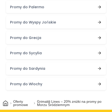
Promy do Palermo
Promy do Wyspy Jońskie
Promy do Grecja
Promy do Sycylia
Promy do Sardynia
Promy do Włochy
Dom
Oferty
Grimaldi Lines – 20% zniżki na promy po
promowe
Morzu Śródziemnym