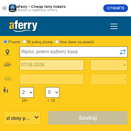
aFerry - Cheap ferry tickets
OTWARTE
Otwórz w aplikacji aFerry
Powrót
W jedną stronę
Inne dane na powrót
18+
< 18
Szukaj