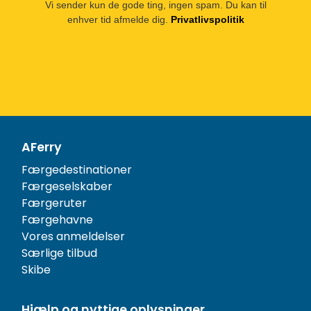
Vi sender kun de gode ting, ingen spam. Du kan til
enhver tid afmelde dig.
Privatlivspolitik
AFerry
Færgedestinationer
Færgeselskaber
Færgeruter
Færgehavne
Vores anmeldelser
Særlige tilbud
Skibe
Hjælp og nyttige oplysninger