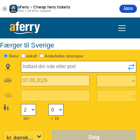
aFerry - Cheap ferry tickets
ÅBEN
Åbn i aFerry-appen
Færger til Sverige
Retur
enkelt
Anderledes returrejse
18+
< 18
Søg