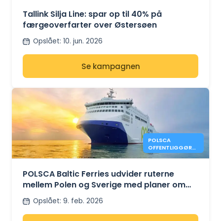
ØSTERSØEN
Tallink Silja Line: spar op til 40% på
færgeoverfarter over Østersøen
Opslået
:
10. jun. 2026
Se kampagnen
POLSCA
OFFENTLIGGØR
RUTEPLANER FOR
GDAŃSK –
KARLSHAMN
POLSCA Baltic Ferries udvider ruterne
mellem Polen og Sverige med planer om
Gdansk – Karlshamn
Opslået
:
9. feb. 2026