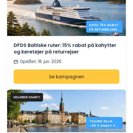
DFDS: 15% RABAT
PÅ RETURREJSER
TIL ØSTERSØEN
DFDS Baltiske ruter: 15% rabat på kahytter
og køretøjer på returrejser
Opslået
:
18. jun. 2026
Se kampagnen
UDLØBER SNART!
TALLINK SILJA:
-40 % RABAT PÅ
OVERFARTER I