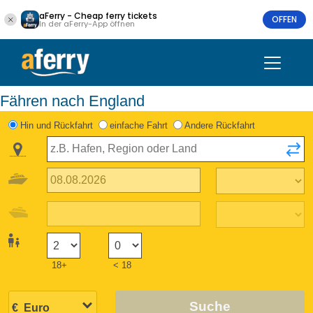
aFerry - Cheap ferry tickets
OFFEN
In der aFerry-App öffnen
Fähren nach England
Hin und Rückfahrt
einfache Fahrt
Andere Rückfahrt
18+
< 18
Suche