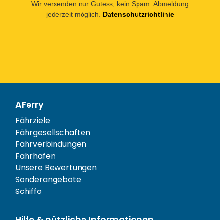
Wir versenden nur Gutess, kein Spam. Abmeldung
jederzeit möglich.
Datenschutzrichtlinie
AFerry
Fährziele
Fährgesellschaften
Fährverbindungen
Fährhäfen
Unsere Bewertungen
Sonderangebote
Schiffe
Hilfe & nützliche Informationen