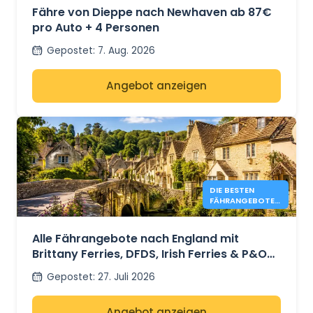
Fähre von Dieppe nach Newhaven ab 87€
pro Auto + 4 Personen
Gepostet
:
7. Aug. 2026
Angebot anzeigen
DIE BESTEN
FÄHRANGEBOTE
NACH ENGLAND
IM JAHR 2026 AB
41 €
Alle Fährangebote nach England mit
Brittany Ferries, DFDS, Irish Ferries & P&O
Ferries – ab 41 €
Gepostet
:
27. Juli 2026
Angebot anzeigen