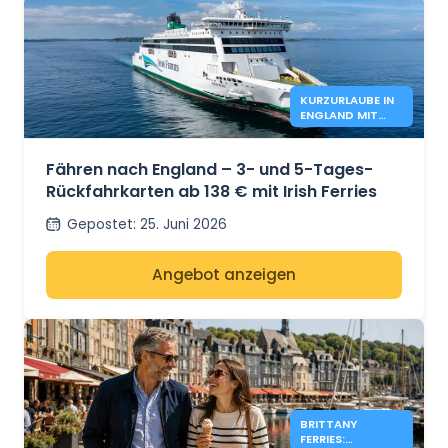
KURZURLAUBE IN
ENGLAND MIT
IRISH FERRIES –
138€*
Fähren nach England – 3- und 5-Tages-
Rückfahrkarten ab 138 € mit Irish Ferries
Gepostet
:
25. Juni 2026
Angebot anzeigen
BRITTANY
FERRIES: