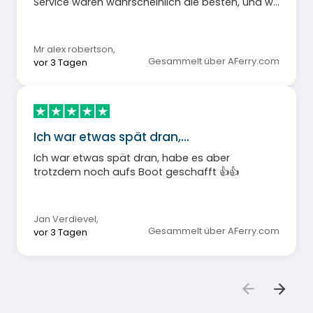
Service waren wahrscheinlich die besten, und wir
sind im Laufe der Jahre schon sehr viel gereist.
Mr alex robertson
,
Gesammelt über AFerry.com
vor 3 Tagen
Ich war etwas spät dran,…
Ich war etwas spät dran, habe es aber
trotzdem noch aufs Boot geschafft 👍👍
Jan Verdievel
,
Gesammelt über AFerry.com
vor 3 Tagen