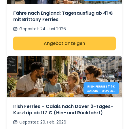
TAGESAUSFLÜGE
NACH ENGLAND
AB 41 €
Fähre nach England: Tagesausflug ab 41 €
mit Brittany Ferries
Gepostet
:
24. Juni 2026
Angebot anzeigen
IRISH FERRIES 117€
CALAIS - DOVER
2-TAGES-HIN-
UND RÜCKFAHRT
Irish Ferries – Calais nach Dover 2-Tages-
Kurztrip ab 117 € (Hin- und Rückfahrt)
Gepostet
:
20. Feb. 2026