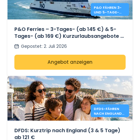
P&O FÄHREN 3-
UND 5-TAGE-
SONDERANGEBO
TE
P&O Ferries – 3-Tages- (ab 145 €) & 5-
Tages- (ab 169 €) Kurzurlaubsangebote –
Dover nach Calais
Gepostet
:
2. Juli 2026
Angebot anzeigen
DFDS-FÄHREN
NACH ENGLAND
AB 121 €
DFDS: Kurztrip nach England (3 & 5 Tage)
ab 121 €