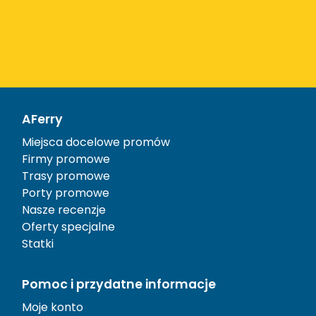
AFerry
Miejsca docelowe promów
Firmy promowe
Trasy promowe
Porty promowe
Nasze recenzje
Oferty specjalne
Statki
Pomoc i przydatne informacje
Moje konto