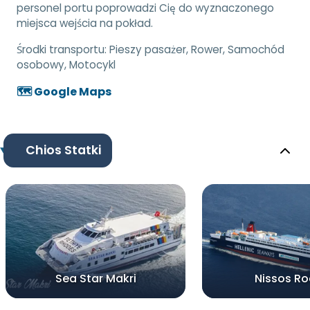
personel portu poprowadzi Cię do wyznaczonego
miejsca wejścia na pokład.
Środki transportu:
Pieszy pasażer, Rower, Samochód
osobowy, Motocykl
🗺️ Google Maps
Chios Statki
Sea Star Makri
Nissos R