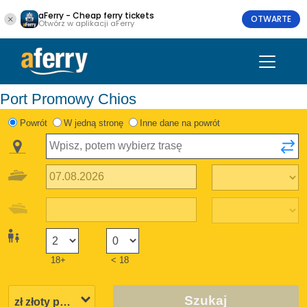
aFerry - Cheap ferry tickets
OTWARTE
Otwórz w aplikacji aFerry
Port Promowy Chios
Powrót
W jedną stronę
Inne dane na powrót
18+
< 18
Szukaj