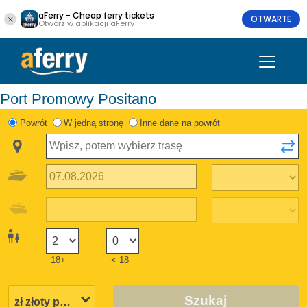
aFerry - Cheap ferry tickets
OTWARTE
Otwórz w aplikacji aFerry
Port Promowy Positano
Powrót
W jedną stronę
Inne dane na powrót
18+
< 18
Szukaj