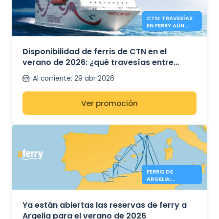
CTN: TRAVESÍAS
EN FERRY AÚN
DISPONIBLES
VERANO 2026
Disponibilidad de ferris de CTN en el
verano de 2026: ¿qué travesías entre
Túnez, Francia e Italia aún tienen plazas
Al corriente
:
29 abr 2026
disponibles?
Ver promoción
FERRIS DE
ARGELIA:
RESERVAS
ABIERTAS PARA EL
VERANO DE 2026
Ya están abiertas las reservas de ferry a
Argelia para el verano de 2026