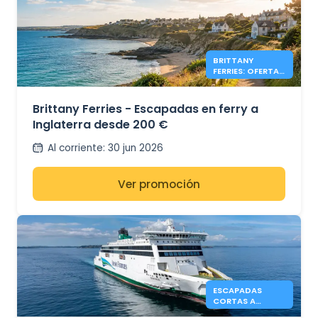
BRITTANY
FERRIES: OFERTAS
EN INGLATERRA
DESDE 200€
Brittany Ferries - Escapadas en ferry a
Inglaterra desde 200 €
Al corriente
:
30 jun 2026
Ver promoción
ESCAPADAS
CORTAS A
INGLATERRA CON