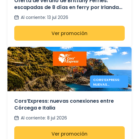
Oferta de verano de Brittany Ferries:
escapadas de 8 días en ferry por Irlanda
desde 349 € ida y vuelta.
Al corriente
:
13 jul 2026
Ver promoción
CORS’EXPRESS:
NUEVAS
CONEXIONES
CÓRCEGA –
ITALIA
Cors’Express: nuevas conexiones entre
Córcega e Italia
Al corriente
:
8 jul 2026
Ver promoción