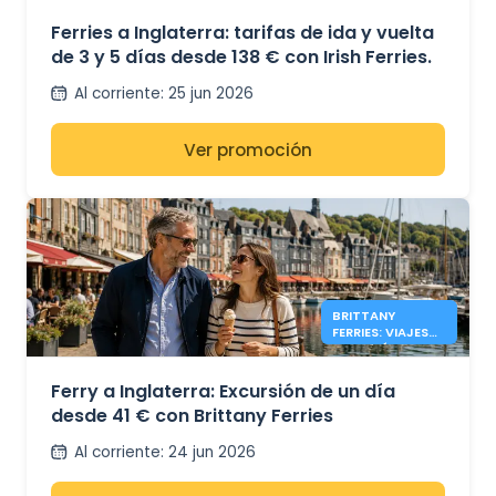
IRISH FERRIES -
138€*
Ferries a Inglaterra: tarifas de ida y vuelta
de 3 y 5 días desde 138 € con Irish Ferries.
Al corriente
:
25 jun 2026
Ver promoción
BRITTANY
FERRIES: VIAJES
DE UN DÍA A
INGLATERRA
DESDE 41€
Ferry a Inglaterra: Excursión de un día
desde 41 € con Brittany Ferries
Al corriente
:
24 jun 2026