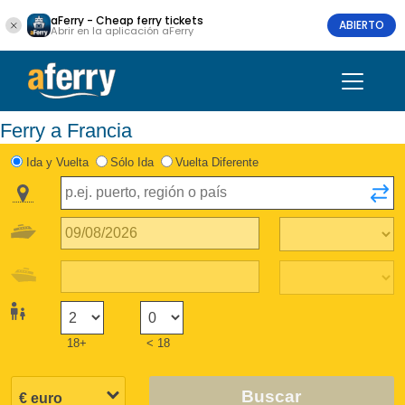
aFerry - Cheap ferry tickets
ABIERTO
Abrir en la aplicación aFerry
Ferry a Francia
Ida y Vuelta
Sólo Ida
Vuelta Diferente
18+
< 18
Buscar