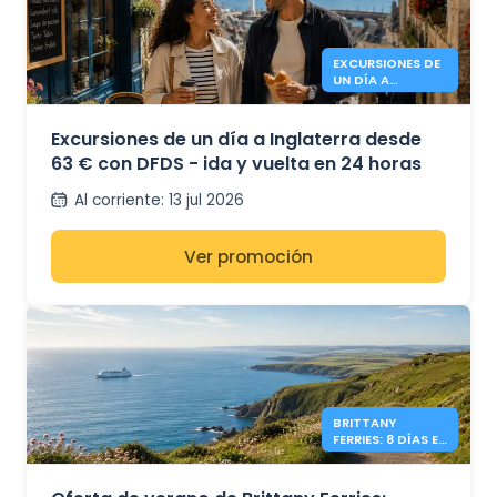
EXCURSIONES DE
UN DÍA A
INGLATERRA
DESDE 63€ -
DFDS
Excursiones de un día a Inglaterra desde
63 € con DFDS - ida y vuelta en 24 horas
Al corriente
:
13 jul 2026
Ver promoción
BRITTANY
FERRIES: 8 DÍAS EN
IRLANDA DESDE
349 €