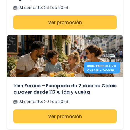
Al corriente
:
26 feb 2026
Ver promoción
IRISH FERRIES 117€
CALAIS - DOVER
IDA Y VUELTA EN 2
DÍAS
Irish Ferries – Escapada de 2 días de Calais
a Dover desde 117 € ida y vuelta
Al corriente
:
20 feb 2026
Ver promoción