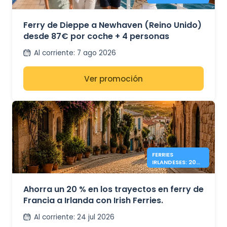
NEWHAVEN DESDE
87€
Ferry de Dieppe a Newhaven (Reino Unido)
desde 87€ por coche + 4 personas
Al corriente
:
7 ago 2026
Ver promoción
FERRIES
IRLANDESES: 20%
DE DESCUENTO
FRANCIA –
IRLANDA
Ahorra un 20 % en los trayectos en ferry de
Francia a Irlanda con Irish Ferries.
Al corriente
:
24 jul 2026