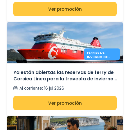
Ver promoción
FERRIES DE
INVIERNO DE
CORSICA LINEA
ENTRE MARSELLA
Y TÚNEZ
Ya están abiertas las reservas de ferry de
Corsica Linea para la travesía de invierno
entre Marsella y Túnez.
Al corriente
:
16 jul 2026
Ver promoción