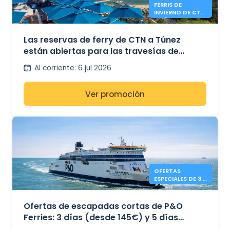
FERRIS DE
INVIERNO DE CTN
A TÚNEZ DESDE
MARSELLA Y
GÉNOVA
Las reservas de ferry de CTN a Túnez
están abiertas para las travesías de
invierno desde Marsella y Génova.
Al corriente
:
6 jul 2026
Ver promoción
OFERTAS
ESPECIALES DE 3 Y
5 DÍAS DE P&O
FERRIES
Ofertas de escapadas cortas de P&O
Ferries: 3 días (desde 145€) y 5 días
(desde 169€) – Dover a Calais