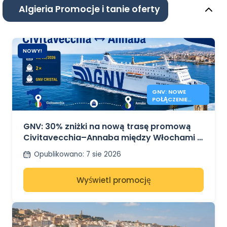
Algieria Promocje i tanie oferty
NOWY!
GNV: NOWE
POŁĄCZENIE
PROMOWE
CIVITAVECCHIA
ANNABA
GNV: 30% zniżki na nową trasę promową
Civitavecchia–Annaba między Włochami a
Algierią
Opublikowano
:
7 sie 2026
Wyświetl promocję