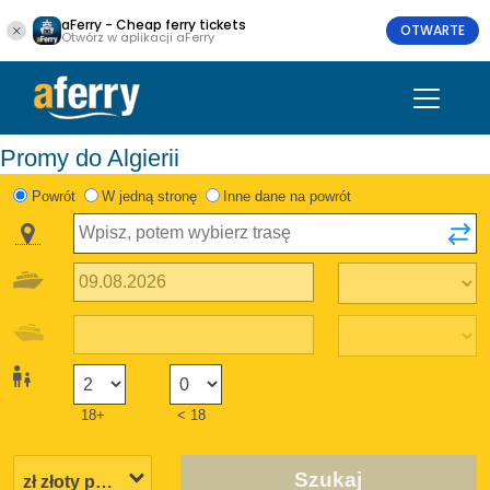
aFerry - Cheap ferry tickets
OTWARTE
Otwórz w aplikacji aFerry
Promy do Algierii
Powrót
W jedną stronę
Inne dane na powrót
18+
< 18
Szukaj