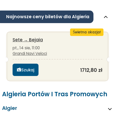
Najnowsze ceny biletów dla Algieria
Świetna okazja!
Sete
→
Bejaia
pt., 14 sie, 11:00
Grandi Navi Veloci
1712,80 zł
Szukaj
Algieria Portów I Tras Promowych
Algier