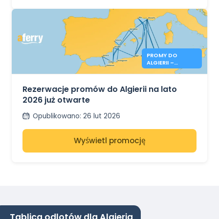
PROMY DO
ALGIERII –
REZERWACJE NA
LATO 2026 JUŻ
OTWARTE
Rezerwacje promów do Algierii na lato
2026 już otwarte
Opublikowano
:
26 lut 2026
Wyświetl promocję
Tablica odlotów dla Algieria