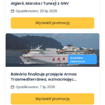
Algierii, Maroka i Tunezji z GNV
Opublikowano
:
29 lip 2026
Wyświetl promocję
BALEÀRIA
FINALIZUJE
PRZEJĘCIE
ARMASU
Baleària finalizuje przejęcie Armas
Trasmediterránea, wzmacniając
połączenia promowe między Hiszpanią a
Opublikowano
:
7 lip 2026
Afryką Północną
Wyświetl promocję