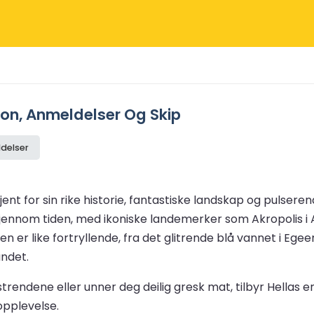
sjon, Anmeldelser Og Skip
delser
ent for sin rike historie, fantastiske landskap og pulserend
 gjennom tiden, med ikoniske landemerker som Akropolis i A
 er like fortryllende, fra det glitrende blå vannet i Egee
andet.
trendene eller unner deg deilig gresk mat, tilbyr Hellas 
eopplevelse.