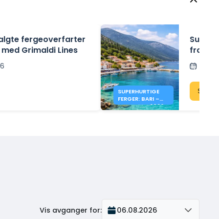
algte fergeoverfarter
Superfa
las med Grimaldi Lines
fra Bar
2026
26
Poste
Se ka
SUPERHURTIGE
FERGER: BARI –
KEFALONIA 2026
Vis avganger for
:
06.08.2026