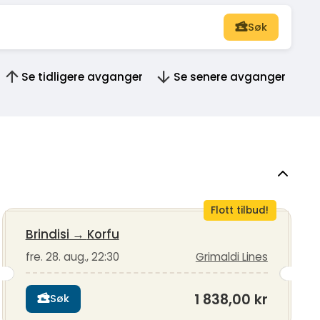
Søk
Se tidligere avganger
Se senere avganger
Flott tilbud!
Brindisi
→
Korfu
fre. 28. aug., 22:30
Grimaldi Lines
1 838,00 kr
Søk