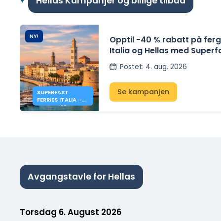
Hellas Kampanjer og billige tilbud
NY!
Opptil -40 % rabatt på fer
Italia og Hellas med Superf
Postet
:
4. aug. 2026
Se kampanjen
SUPERFAST
FERRIES ITALIA –
HELLAS: 40 %
RABATT
Avgangstavle for Hellas
Torsdag 6. August 2026