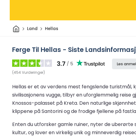
Hjem
Land
Hellas
Ferge Til Hellas - Siste Landsinforma
3.7
/ 5
Les anmel
(
454
Vurderinger
)
Hellas er et av verdens mest fengslende turistmål, kj
sivilisasjonens vugge, tilbyr en uforglemmelig reise
Knossos-palasset på Kreta. Den naturlige skjønnheten
klippene på Santorini og de frodige fjellene på fastl
Enten du utforsker gamle ruiner, nyter de uberørte s
kultur, og lover en virkelig unik og minneverdig reis