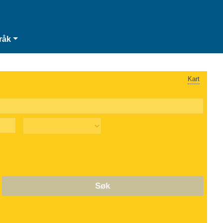
råk
Kart
Søk