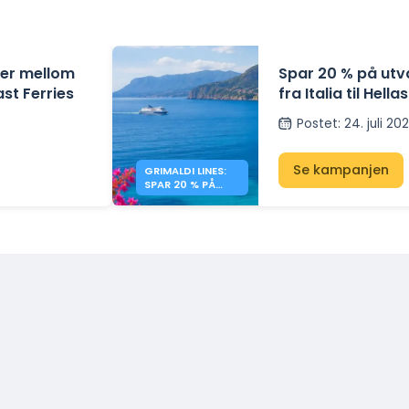
ger mellom
Spar 20 % på utv
ast Ferries
fra Italia til Hel
Postet
:
24. juli 20
Se kampanjen
GRIMALDI LINES:
SPAR 20 % PÅ
FERGER TIL HELLAS