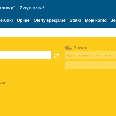
omowy" - Zwycięzca*
ierunki
Opinie
Oferty specjalne
Statki
Moje konto
Je
Powrót
< 18