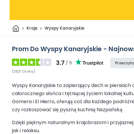
Dom
Kraje
Wyspy Kanaryjskie
Prom Do Wyspy Kanaryjskie - Najnowsz
3.7
/ 5
Przeczyta
(
3831
Oceny
)
Wyspy Kanaryjskie to zapierający dech w piersiach
całorocznego słońca i tętniącej życiem lokalnej kult
Gomera i El Hierro, oferują coś dla każdego podróżn
czy rozkoszować się pyszną kuchnią hiszpańską.
Dzięki pięknym naturalnym krajobrazom i przyjazne
jak i relaksu.