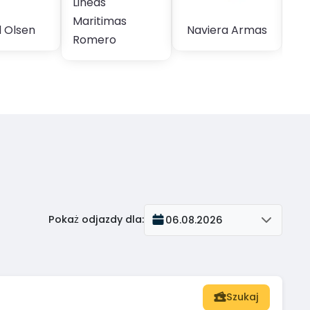
Lineas
Maritimas
 Olsen
Naviera Armas
Tr
Romero
Pokaż odjazdy dla
:
06.08.2026
Szukaj