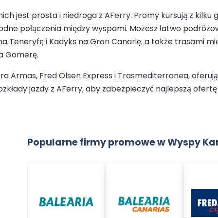
h jest prosta i niedroga z AFerry. Promy kursują z kilku
ygodne połączenia między wyspami. Możesz łatwo podróżow
 na Teneryfę i Kadyks na Gran Canarię, a także trasami m
La Gomerę.
a Armas, Fred Olsen Express i Trasmediterranea, oferują
zkłady jazdy z AFerry, aby zabezpieczyć najlepszą ofert
Popularne firmy promowe w Wyspy Kan